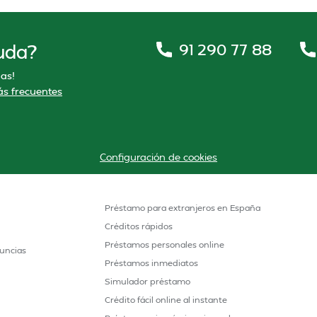
91 290 77 88
uda?
as!
s frecuentes
Configuración de cookies
Préstamo para extranjeros en España
Créditos rápidos
Préstamos personales online
uncias
Préstamos inmediatos
Simulador préstamo
Crédito fácil online al instante