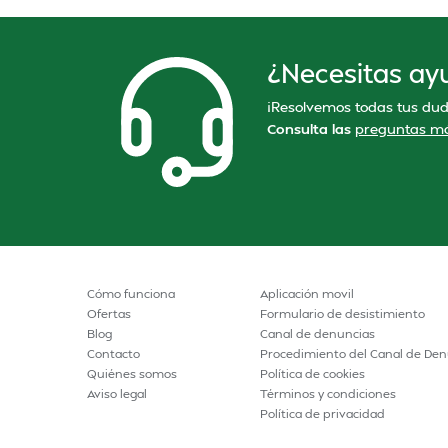
¿Necesitas ay
¡Resolvemos todas tus dud
Consulta las
preguntas má
Cómo funciona
Aplicación movil
Ofertas
Formulario de desistimiento
Blog
Canal de denuncias
Contacto
Procedimiento del Canal de Den
Quiénes somos
Política de cookies
Aviso legal
Términos y condiciones
Política de privacidad