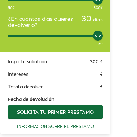
50
€
300
€
30
¿En cuántos días quieres
días
devolverlo?
7
30
Importe solicitado
300
€
Intereses
€
Total a devolver
€
Fecha de devolución
SOLICITA TU PRIMER PRÉSTAMO
INFORMACIÓN SOBRE EL PRÉSTAMO