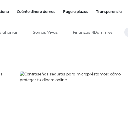
ciona
Cuánto dinero damos
Paga a plazos
Transparencia
a ahorrar
Somos Vivus
Finanzas 4Dummies