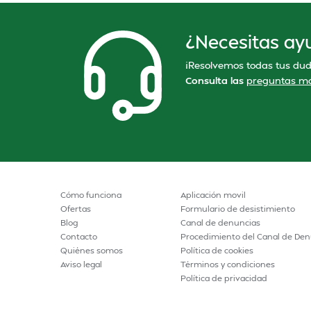
¿Necesitas ay
¡Resolvemos todas tus dud
Consulta las
preguntas má
Cómo funciona
Aplicación movil
Ofertas
Formulario de desistimiento
Blog
Canal de denuncias
Contacto
Procedimiento del Canal de Den
Quiénes somos
Política de cookies
Aviso legal
Términos y condiciones
Política de privacidad