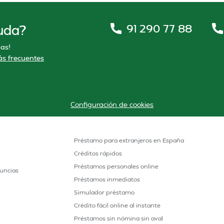
91 290 77 88
uda?
as!
s frecuentes
Configuración de cookies
Préstamo para extranjeros en España
Créditos rápidos
Préstamos personales online
uncias
Préstamos inmediatos
Simulador préstamo
Crédito fácil online al instante
Préstamos sin nómina sin aval