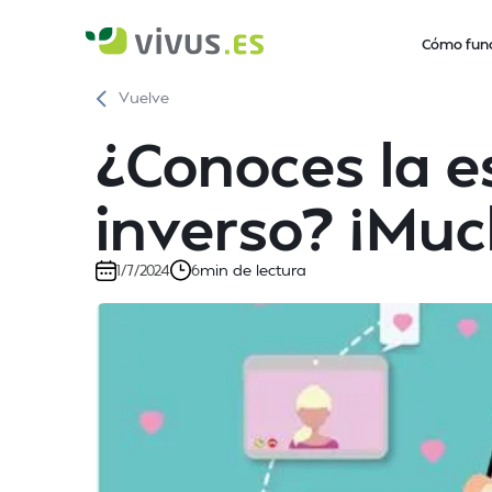
Cómo fun
Vuelve
¿Conoces la e
inverso? ¡Muc
min de lectura
1/7/2024
6