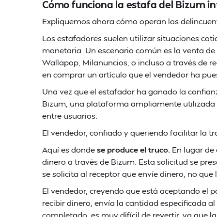
Cómo funciona la estafa del Bizum i
Expliquemos ahora cómo operan los delincuent
Los estafadores suelen utilizar situaciones cot
monetaria. Un escenario común es la venta de 
Wallapop, Milanuncios, o incluso a través de r
en comprar un artículo que el vendedor ha pues
Una vez que el estafador ha ganado la confianz
Bizum, una plataforma ampliamente utilizada 
entre usuarios.
El vendedor, confiado y queriendo facilitar la 
Aquí es donde
se produce el truco.
En lugar de 
dinero a través de Bizum. Esta solicitud se pre
se solicita al receptor que envíe dinero, no que 
El vendedor, creyendo que está aceptando el pag
recibir dinero, envía la cantidad especificada a
completado, es muy difícil de revertir, ya que 