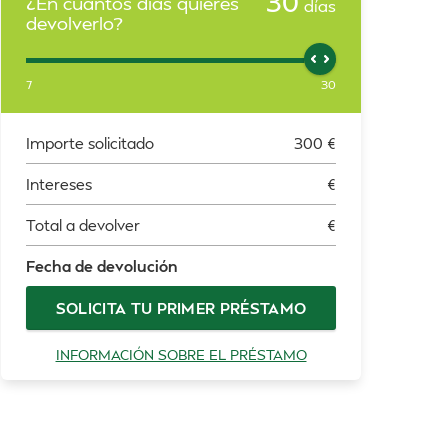
30
¿En cuántos días quieres
días
devolverlo?
7
30
Importe solicitado
300
€
Intereses
€
Total a devolver
€
Fecha de devolución
SOLICITA TU PRIMER PRÉSTAMO
INFORMACIÓN SOBRE EL PRÉSTAMO