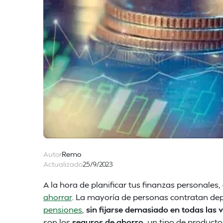
Autor
Remo
Actualizado
25/9/2023
A la hora de planificar tus finanzas personale
ahorrar
. La mayoría de personas contratan dep
pensiones
,
sin fijarse demasiado en todas las 
son los
seguros de ahorro
, un tipo de product