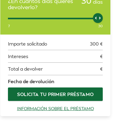
30
¿En cuántos días quieres
días
devolverlo?
7
30
Importe solicitado
300
€
Intereses
€
Total a devolver
€
Fecha de devolución
SOLICITA TU PRIMER PRÉSTAMO
INFORMACIÓN SOBRE EL PRÉSTAMO