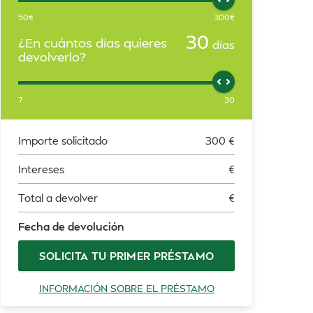
50
€
300
€
30
¿En cuántos días quieres
días
devolverlo?
7
30
Importe solicitado
300
€
Intereses
€
Total a devolver
€
Fecha de devolución
SOLICITA TU PRIMER PRÉSTAMO
INFORMACIÓN SOBRE EL PRÉSTAMO