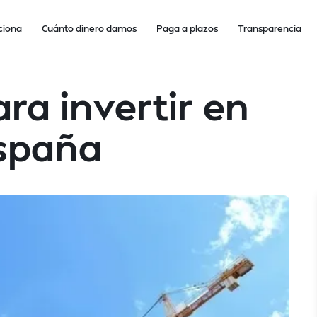
ciona
Cuánto dinero damos
Paga a plazos
Transparencia
ra invertir en
España