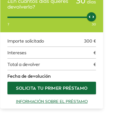
30
¿En cuántos días quieres
días
devolverlo?
7
30
Importe solicitado
300
€
Intereses
€
Total a devolver
€
Fecha de devolución
SOLICITA TU PRIMER PRÉSTAMO
INFORMACIÓN SOBRE EL PRÉSTAMO