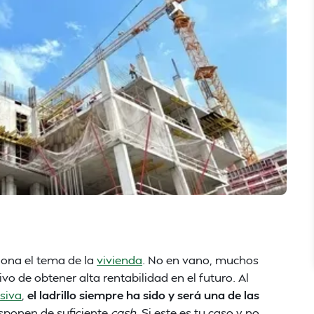
iona el tema de la
vivienda
. No en vano, muchos
vo de obtener alta rentabilidad en el futuro. Al
siva
,
el ladrillo siempre ha sido y será una de las
isponen de suficiente
cash
. Si este es tu caso y no