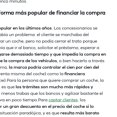
cinco minutos.
a forma más popular de financiar la compra
pular en los últimos años
. Los concesionarios se
abía un problema: el cliente se marchaba del
r un coche, pero no podía cerrar el trato porque
nía que ir al banco, solicitar el préstamo, esperar a
garse demasiado tiempo y que impedía la compra en
e la compra de los vehículos
, o bien hacerlo a través
orma,
la marca podría controlar el cien por cien del
venta misma del coche) como la
financiera
ncie).Para la persona que quiere comprar un coche, la
, es que
los trámites son mucho más rápidos y
 menos trabas que los bancos y agilizar bastante el
tiva en poco tiempo.Para
captar clientes,
los
r un gran descuento en el precio del coche si lo
 situación paradójica, y es que
resulta más barato