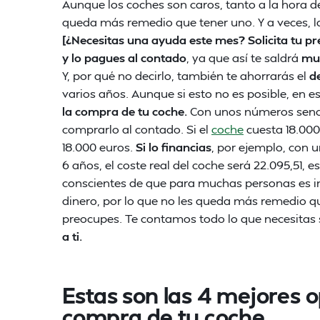
Aunque los coches son caros, tanto a la hora
queda más remedio que tener uno. Y a veces, la
[¿Necesitas una ayuda este mes? Solicita tu 
y lo pagues al contado
, ya que así te saldrá
mu
Y, por qué no decirlo, también te ahorrarás el
d
varios años. Aunque si esto no es posible, en 
la compra de tu coche.
Con unos números senci
comprarlo al contado. Si el
coche
cuesta 18.000 
18.000 euros.
Si lo financias
, por ejemplo, con u
6 años, el coste real del coche será 22.095,51, es
conscientes de que para muchas personas es im
dinero, por lo que no les queda más remedio que
preocupes. Te contamos todo lo que necesitas
a ti.
Estas son las 4 mejores o
compra de tu coche