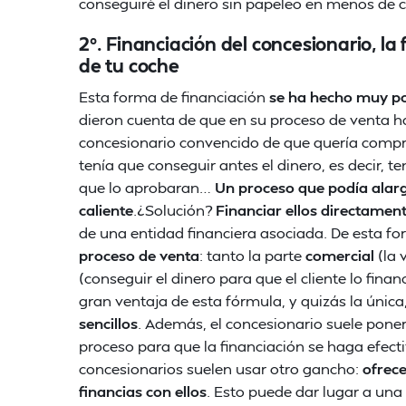
conseguiré el dinero sin papeleo en menos de 
2º. Financiación del concesionario, l
de tu coche
Esta forma de financiación
se ha hecho muy po
dieron cuenta de que en su proceso de venta h
concesionario convencido de que quería compra
tenía que conseguir antes el dinero, es decir, te
que lo aprobaran…
Un proceso que podía alar
caliente
.¿Solución?
Financiar ellos directament
de una entidad financiera asociada. De esta f
proceso de venta
: tanto la parte
comercial
(la 
(conseguir el dinero para que el cliente lo fina
gran ventaja de esta fórmula, y quizás la única
sencillos
. Además, el concesionario suele poner
proceso para que la financiación se haga efec
concesionarios suelen usar otro gancho:
ofrece
financias con ellos
. Esto puede dar lugar a una