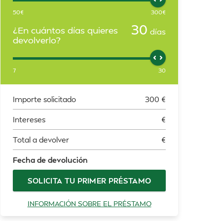
50
€
300
€
30
¿En cuántos días quieres
días
devolverlo?
7
30
Importe solicitado
300
€
Intereses
€
Total a devolver
€
Fecha de devolución
SOLICITA TU PRIMER PRÉSTAMO
INFORMACIÓN SOBRE EL PRÉSTAMO