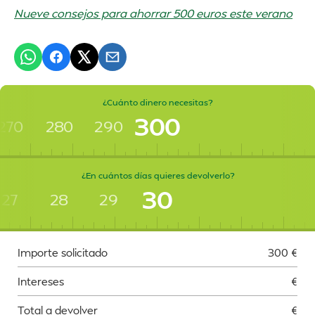
Nueve consejos para ahorrar 500 euros este verano
¿Cuánto dinero necesitas?
300
270
280
290
¿En cuántos días quieres devolverlo?
30
27
28
29
Importe solicitado
300
€
Intereses
€
Total a devolver
€