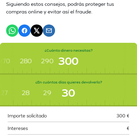
Siguiendo estos consejos, podrás proteger tus
compras online y evitar así el fraude.
¿Cuánto dinero necesitas?
300
270
280
290
¿En cuántos días quieres devolverlo?
30
27
28
29
Importe solicitado
300
€
Intereses
€