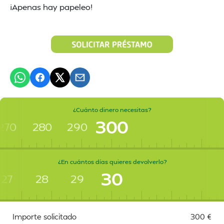
¡Apenas hay papeleo!
¿Cuánto dinero necesitas?
300
270
280
290
¿En cuántos días quieres devolverlo?
30
27
28
29
Importe solicitado
300
€