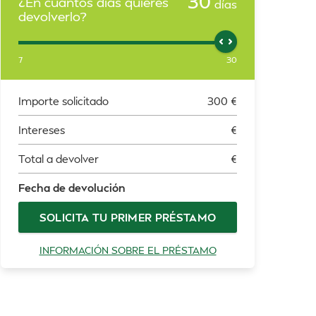
30
¿En cuántos días quieres
días
devolverlo?
7
30
Importe solicitado
300
€
Intereses
€
Total a devolver
€
Fecha de devolución
SOLICITA TU PRIMER PRÉSTAMO
INFORMACIÓN SOBRE EL PRÉSTAMO