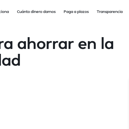
ciona
Cuánto dinero damos
Paga a plazos
Transparencia
ra ahorrar en la
dad