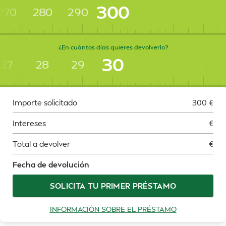
300
270
280
290
¿En cuántos días quieres devolverlo?
30
27
28
29
Importe solicitado
300
€
Intereses
€
Total a devolver
€
Fecha de devolución
SOLICITA TU PRIMER PRÉSTAMO
INFORMACIÓN SOBRE EL PRÉSTAMO