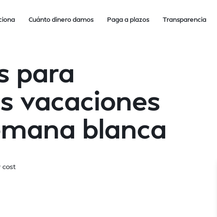
ciona
Cuánto dinero damos
Paga a plazos
Transparencia
s para
s vacaciones
semana blanca