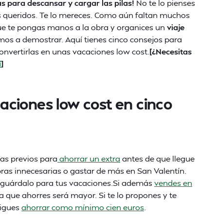
as para descansar y cargar las pilas!
No te lo pienses
s queridos. Te lo mereces. Como aún faltan muchos
 te pongas manos a la obra y organices un
viaje
vamos a demostrar. Aquí tienes cinco consejos para
onvertirlas en unas vacaciones low cost.
[¿Necesitas
í
]
ciones low cost en cinco
ías previos para
ahorrar un extra
antes de que llegue
as innecesarias o gastar de más en San Valentín.
y guárdalo para tus vacaciones.Si además
vendes en
a que ahorres será mayor. Si te lo propones y te
sigues
ahorrar como mínimo cien euros
.