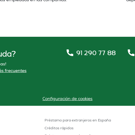
91 290 77 88
uda?
as!
s frecuentes
Configuración de cookies
Préstamo para extranjeros en España
Créditos rápidos