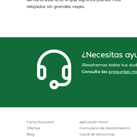
relajados sin grandes viajes.
¿Necesitas ay
¡Resolvemos todas tus dud
Consulta las
preguntas má
Cómo funciona
Aplicación movil
Ofertas
Formulario de desistimiento
Blog
Canal de denuncias