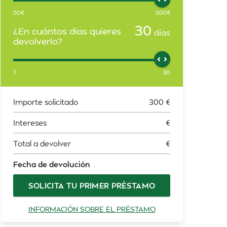
50
€
300
€
30
¿En cuántos días quieres
días
devolverlo?
7
30
Importe solicitado
300
€
Intereses
€
Total a devolver
€
Fecha de devolución
SOLICITA TU PRIMER PRÉSTAMO
INFORMACIÓN SOBRE EL PRÉSTAMO