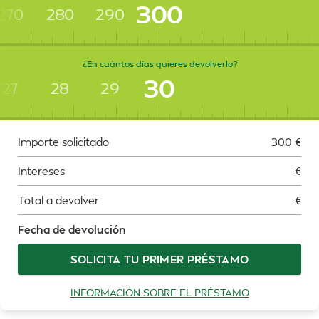
300
270
280
290
¿En cuántos días quieres devolverlo?
30
27
28
29
Importe solicitado
300
€
Intereses
€
Total a devolver
€
Fecha de devolución
SOLICITA TU PRIMER PRÉSTAMO
INFORMACIÓN SOBRE EL PRÉSTAMO