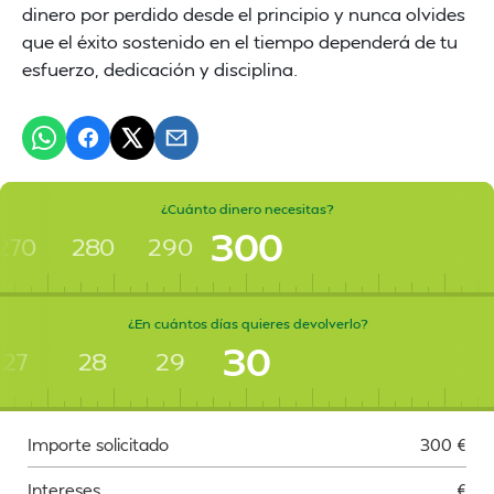
dinero por perdido desde el principio y nunca olvides
que el éxito sostenido en el tiempo dependerá de tu
esfuerzo, dedicación y disciplina.
¿Cuánto dinero necesitas?
300
270
280
290
¿En cuántos días quieres devolverlo?
30
27
28
29
Importe solicitado
300
€
Intereses
€