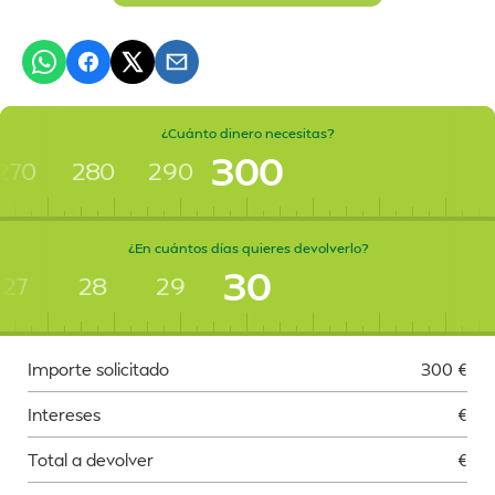
¿Cuánto dinero necesitas?
300
270
280
290
¿En cuántos días quieres devolverlo?
30
27
28
29
Importe solicitado
300
€
Intereses
€
Total a devolver
€