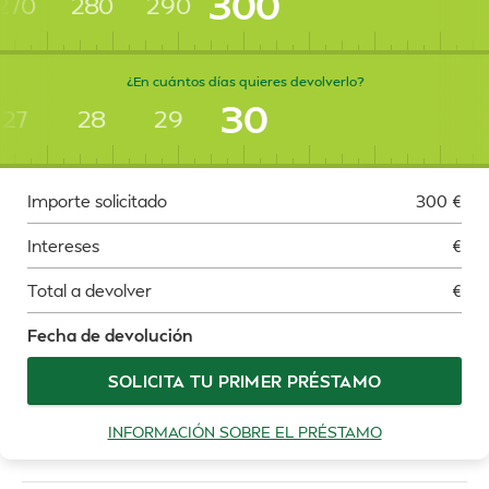
300
270
280
290
¿En cuántos días quieres devolverlo?
30
27
28
29
Importe solicitado
300
€
Intereses
€
Total a devolver
€
Fecha de devolución
SOLICITA TU PRIMER PRÉSTAMO
INFORMACIÓN SOBRE EL PRÉSTAMO