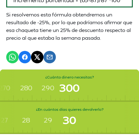
Si resolvemos esta fórmula obtendremos un
resultado de -25%, por lo que podríamos afirmar que
esa chaqueta tiene un 25% de descuento respecto al
precio al que estaba la semana pasada.
¿Cuánto dinero necesitas?
300
270
280
290
¿En cuántos días quieres devolverlo?
30
27
28
29