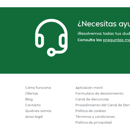
¿Necesitas ay
¡Resolvemos todas tus dud
Consulta las
preguntas má
Cómo funciona
Aplicación movil
Ofertas
Formulario de desistimiento
Blog
Canal de denuncias
Contacto
Procedimiento del Canal de Den
Quiénes somos
Política de cookies
Aviso legal
Términos y condiciones
Política de privacidad