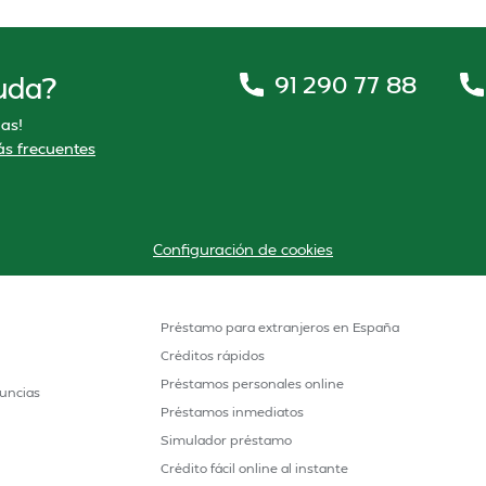
91 290 77 88
uda?
as!
s frecuentes
Configuración de cookies
Préstamo para extranjeros en España
Créditos rápidos
Préstamos personales online
uncias
Préstamos inmediatos
Simulador préstamo
Crédito fácil online al instante