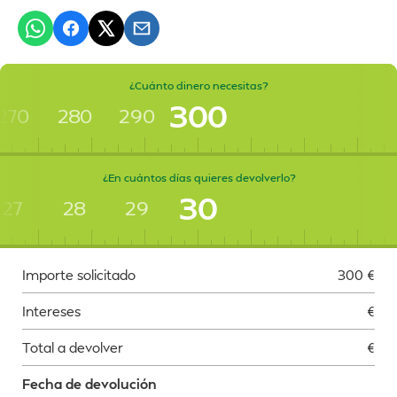
¿Cuánto dinero necesitas?
300
270
280
290
¿En cuántos días quieres devolverlo?
30
27
28
29
Importe solicitado
300
€
Intereses
€
Total a devolver
€
Fecha de devolución