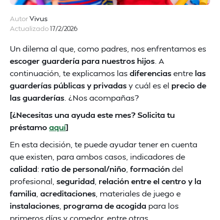
Autor
Vivus
Actualizado
17/2/2026
Un dilema al que, como padres, nos enfrentamos es
escoger guardería para nuestros hijos
. A
continuación, te explicamos las
diferencias
entre
las
guarderías públicas y privadas
y cuál es el
precio de
las guarderías
. ¿Nos acompañas?
[¿Necesitas una ayuda este mes? Solicita tu
préstamo
aquí
]
En esta decisión, te puede ayudar tener en cuenta
que existen, para ambos casos, indicadores de
calidad
:
ratio de personal/niño
,
formación
del
profesional,
seguridad
,
relación entre el centro y la
familia
,
acreditaciones
, materiales de juego e
instalaciones
,
programa de acogida
para los
primeros días y comedor, entre otras.