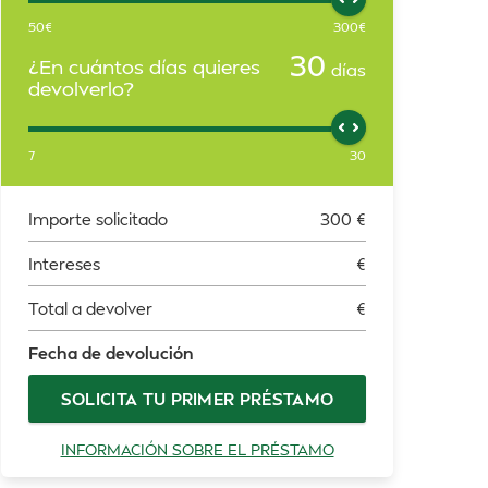
50
€
300
€
30
¿En cuántos días quieres
días
devolverlo?
7
30
Importe solicitado
300
€
Intereses
€
Total a devolver
€
Fecha de devolución
SOLICITA TU PRIMER PRÉSTAMO
INFORMACIÓN SOBRE EL PRÉSTAMO