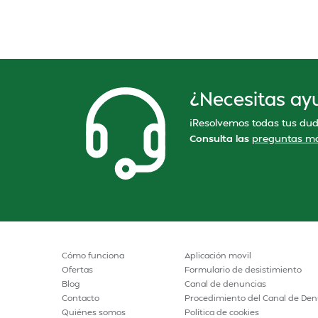
¿Necesitas ay
¡Resolvemos todas tus dud
Consulta las
preguntas má
Cómo funciona
Aplicación movil
Ofertas
Formulario de desistimiento
Blog
Canal de denuncias
Contacto
Procedimiento del Canal de Den
Quiénes somos
Política de cookies