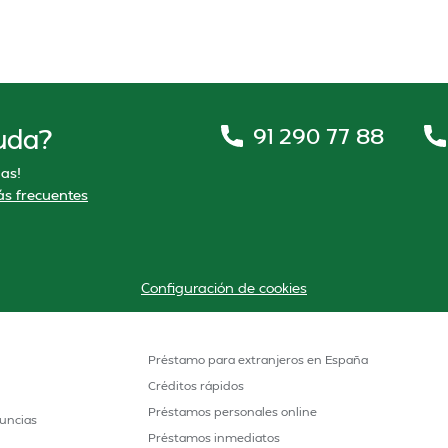
91 290 77 88
uda?
as!
s frecuentes
Configuración de cookies
Préstamo para extranjeros en España
Créditos rápidos
Préstamos personales online
uncias
Préstamos inmediatos