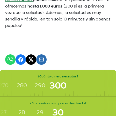
ofrecemos
hasta 1.000 euros
(300 si es la primera
vez que lo solicitas). Además, la solicitud es muy
sencilla y rápida, ¡en tan solo 10 minutos y sin apenas
papeleo!
¿Cuánto dinero necesitas?
300
270
280
290
¿En cuántos días quieres devolverlo?
30
27
28
29