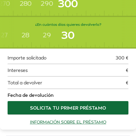
300
270
280
290
¿En cuántos días quieres devolverlo?
30
27
28
29
Importe solicitado
300
€
Intereses
€
Total a devolver
€
Fecha de devolución
SOLICITA TU PRIMER PRÉSTAMO
INFORMACIÓN SOBRE EL PRÉSTAMO