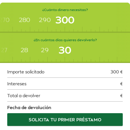
¿Cuánto dinero necesitas?
300
270
280
290
¿En cuántos días quieres devolverlo?
30
27
28
29
Importe solicitado
300
€
Intereses
€
Total a devolver
€
Fecha de devolución
SOLICITA TU PRIMER PRÉSTAMO