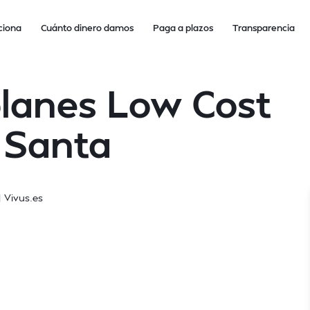
ciona
Cuánto dinero damos
Paga a plazos
Transparencia
planes Low Cost
 Santa