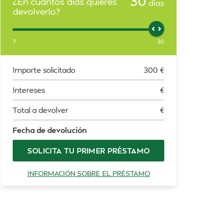
30
¿En cuántos días quieres
días
devolverlo?
7
30
Importe solicitado
300
€
Intereses
€
Total a devolver
€
Fecha de devolución
SOLICITA TU PRIMER PRÉSTAMO
INFORMACIÓN SOBRE EL PRÉSTAMO