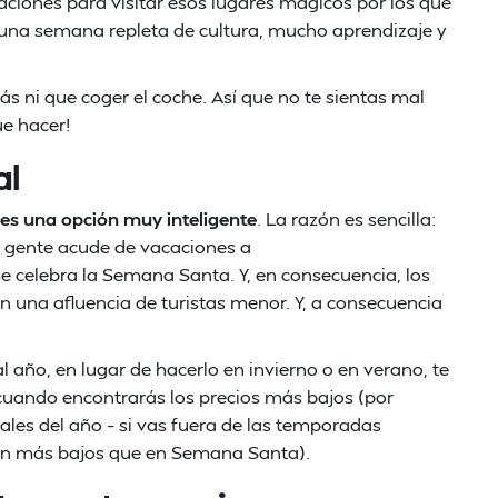
aciones para visitar esos lugares mágicos por los que
rá una semana repleta de cultura, mucho aprendizaje y
rás ni que coger el coche. Así que no te sientas mal
ue hacer!
al
es una opción muy inteligente
. La razón es sencilla:
a gente acude de vacaciones a
e celebra la Semana Santa. Y, en consecuencia, los
n una afluencia de turistas menor. Y, a consecuencia
al año, en lugar de hacerlo en invierno o en verano, te
ando encontrarás los precios más bajos (por
les del año – si vas fuera de las temporadas
aún más bajos que en Semana Santa).