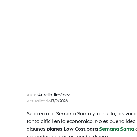
Autor
Aurelio Jiménez
Actualizado
17/2/2026
Se acerca la Semana Santa y, con ella, las va
tanto difícil en lo económico. No es buena idea
algunos
planes Low Cost para
Semana Santa
c
necesidad de gastar mucho dinero.