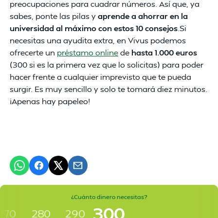
preocupaciones para cuadrar números. Así que, ya
sabes, ponte las pilas y
aprende a ahorrar en la
universidad al máximo con estos 10 consejos
.Si
necesitas una ayudita extra, en Vivus podemos
ofrecerte un
préstamo online
de
hasta 1.000 euros
(300 si es la primera vez que lo solicitas) para poder
hacer frente a cualquier imprevisto que te pueda
surgir. Es muy sencillo y solo te tomará diez minutos.
¡Apenas hay papeleo!
¿Cuánto dinero necesitas?
300
270
280
290