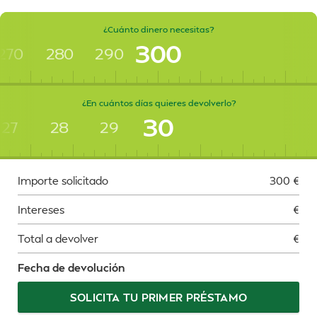
¿Cuánto dinero necesitas?
300
270
280
290
¿En cuántos días quieres devolverlo?
30
27
28
29
Importe solicitado
300
€
Intereses
€
Total a devolver
€
Fecha de devolución
SOLICITA TU PRIMER PRÉSTAMO