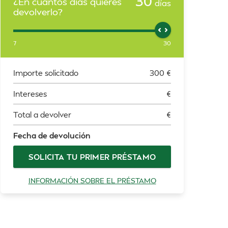
30
¿En cuántos días quieres
días
devolverlo?
7
30
Importe solicitado
300
€
Intereses
€
Total a devolver
€
Fecha de devolución
SOLICITA TU PRIMER PRÉSTAMO
INFORMACIÓN SOBRE EL PRÉSTAMO