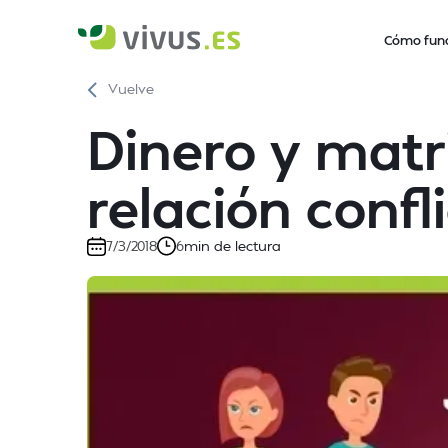
Cómo fun
Vuelve
Dinero y matr
relación confl
min de lectura
7/3/2018
6