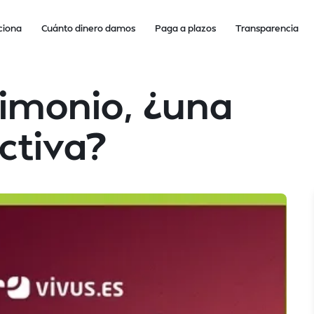
ciona
Cuánto dinero damos
Paga a plazos
Transparencia
imonio, ¿una
ictiva?