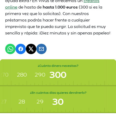
ayuda extra? En Vivus te ofrecemos un
créditos
online
de hasta de
hasta 1.000 euros
(300 si es la
primera vez que lo solicitas). Con nuestros
préstamos podrás hacer frente a cualquier
imprevisto que te pueda surgir. La solicitud es muy
sencilla y rápida: ¡Diez minutos y sin apenas papeleo!
¿Cuánto dinero necesitas?
300
270
280
290
¿En cuántos días quieres devolverlo?
30
27
28
29