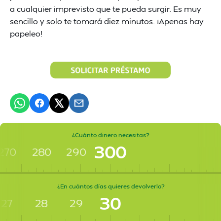
a cualquier imprevisto que te pueda surgir. Es muy
sencillo y solo te tomará diez minutos. ¡Apenas hay
papeleo!
¿Cuánto dinero necesitas?
300
270
280
290
¿En cuántos días quieres devolverlo?
30
27
28
29