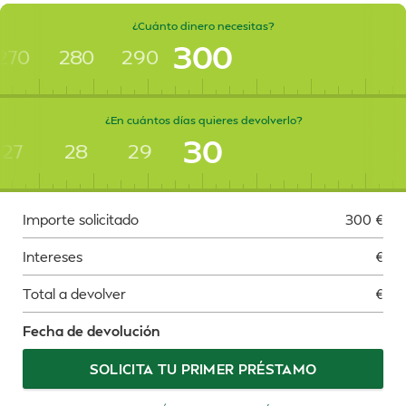
¿Cuánto dinero necesitas?
300
270
280
290
¿En cuántos días quieres devolverlo?
30
27
28
29
Importe solicitado
300
€
Intereses
€
Total a devolver
€
Fecha de devolución
SOLICITA TU PRIMER PRÉSTAMO