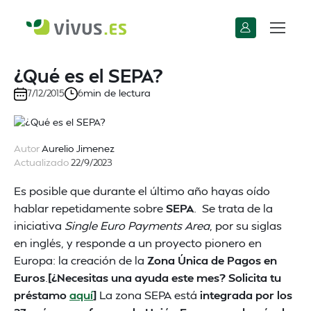
¿Qué es el SEPA?
min de lectura
7/12/2015
6
Autor
Aurelio Jimenez
Actualizado
22/9/2023
Es posible que durante el último año hayas oído
hablar repetidamente sobre
SEPA
. Se trata de la
iniciativa
Single Euro Payments Area
, por su siglas
en inglés, y responde a un proyecto pionero en
Europa: la creación de la
Zona Única de Pagos en
Euros
.
[¿Necesitas una ayuda este mes? Solicita tu
préstamo
aquí
]
La zona SEPA está
integrada por los