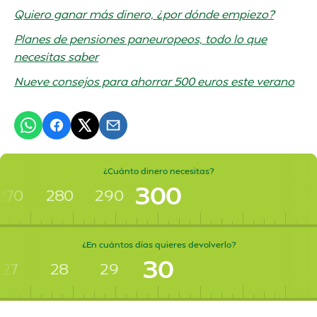
Quiero ganar más dinero, ¿por dónde empiezo?
Planes de pensiones paneuropeos, todo lo que
necesitas saber
Nueve consejos para ahorrar 500 euros este verano
¿Cuánto dinero necesitas?
300
270
280
290
¿En cuántos días quieres devolverlo?
30
27
28
29