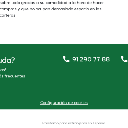
sobre todo gracias a su comodidad a la hora de hacer
compras y que no ocupan demasiado espacio en las
carteras.
91 290 77 88
uda?
as!
s frecuentes
Configuración de cookies
Préstamo para extranjeros en España