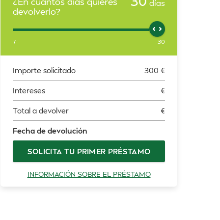
30
¿En cuántos días quieres
días
devolverlo?
7
30
Importe solicitado
300
€
Intereses
€
Total a devolver
€
Fecha de devolución
SOLICITA TU PRIMER PRÉSTAMO
INFORMACIÓN SOBRE EL PRÉSTAMO