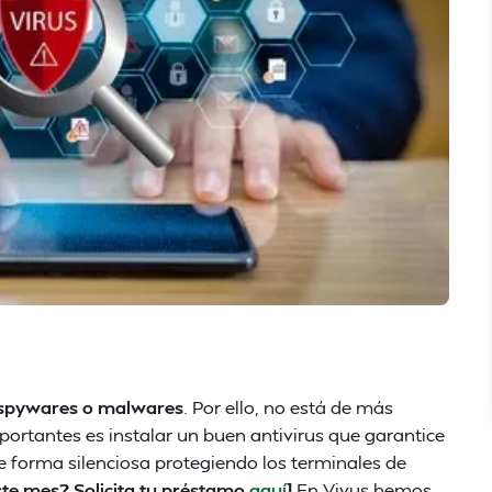
, spywares o malwares
. Por ello, no está de más
ortantes es instalar un buen antivirus que garantice
e forma silenciosa protegiendo los terminales de
ste mes? Solicita tu préstamo
aquí
]
En Vivus hemos