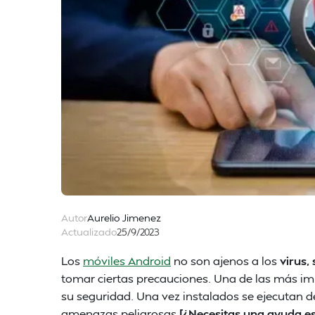
Autor
Aurelio Jimenez
Actualizado
25/9/2023
Los
móviles Android
no son ajenos a los
virus
tomar ciertas precauciones. Una de las más imp
su seguridad. Una vez instalados se ejecutan d
amenazas peligrosas.
[¿Necesitas una ayuda e