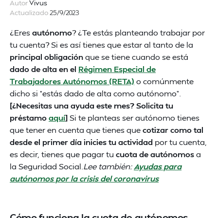
Autor
Vivus
Actualizado
25/9/2023
¿Eres
autónomo
? ¿Te estás planteando trabajar por
tu cuenta? Si es así tienes que estar al tanto de la
principal obligación
que se tiene cuando se está
dado de alta en el
Régimen Especial de
Trabajadores Autónomos (RETA)
o comúnmente
dicho si “estás dado de alta como autónomo”.
[¿Necesitas una ayuda este mes? Solicita tu
préstamo
aquí
]
Si te planteas ser autónomo tienes
que tener en cuenta que tienes que
cotizar como tal
desde el primer día inicies tu actividad
por tu cuenta,
es decir, tienes que pagar tu
cuota de autónomos
a
la Seguridad Social.
Lee también:
Ayudas para
autónomos por la crisis del coronavirus
Cómo funciona la cuota de autónomos