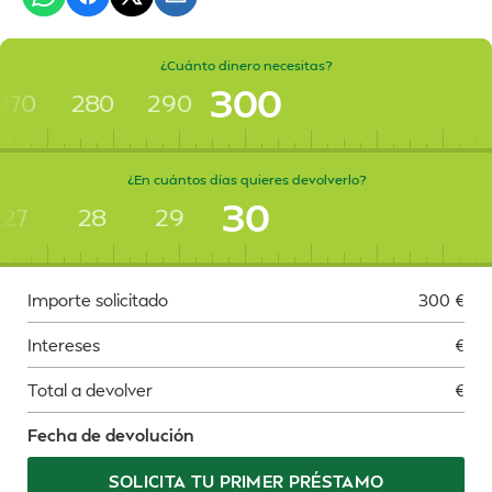
¿Cuánto dinero necesitas?
300
270
280
290
¿En cuántos días quieres devolverlo?
30
27
28
29
Importe solicitado
300
€
Intereses
€
Total a devolver
€
Fecha de devolución
SOLICITA TU PRIMER PRÉSTAMO