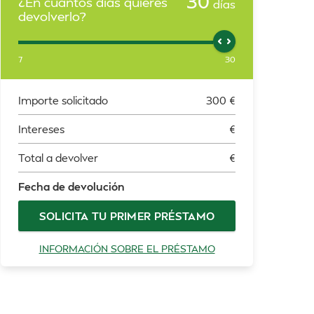
30
¿En cuántos días quieres
días
devolverlo?
7
30
Importe solicitado
300
€
Intereses
€
Total a devolver
€
Fecha de devolución
SOLICITA TU PRIMER PRÉSTAMO
INFORMACIÓN SOBRE EL PRÉSTAMO