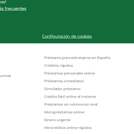
as!
s frecuentes
Configuración de cookies
Préstamo para extranjeros en España
Créditos rápidos
Préstamos personales online
uncias
Préstamos inmediatos
Simulador préstamo
Crédito fácil online al instante
Préstamos sin nómina sin aval
Micropréstamos online
Dinero urgente
Minicréditos online rápidos