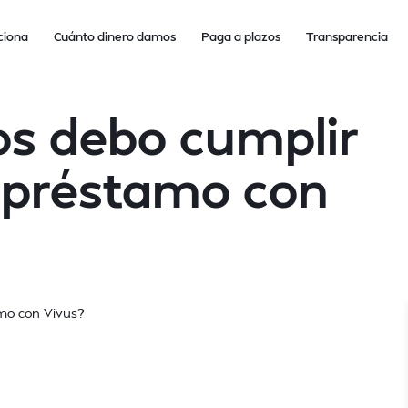
ciona
Cuánto dinero damos
Paga a plazos
Transparencia
os debo cumplir
 préstamo con