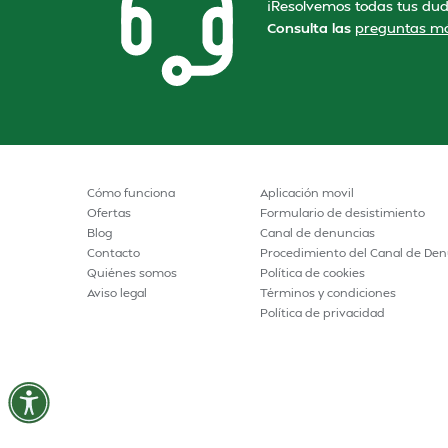
¡Resolvemos todas tus dud
Consulta las
preguntas má
Cómo funciona
Aplicación movil
Ofertas
Formulario de desistimiento
Blog
Canal de denuncias
Contacto
Procedimiento del Canal de Den
Quiénes somos
Política de cookies
Aviso legal
Términos y condiciones
Política de privacidad