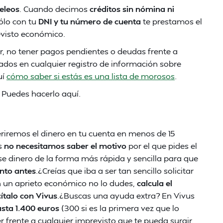
eleos
. Cuando decimos
créditos sin nómina ni
ólo con tu
DNI y tu número de cuenta
te prestamos el
evisto económico.
ir, no tener pagos pendientes o deudas frente a
ados en cualquier registro de información sobre
uí
cómo saber si estás es una lista de morosos
.
 Puedes hacerlo aquí.
riremos el dinero en tu cuenta en menos de 15
s
no necesitamos saber el motivo
por el que pides el
e dinero de la forma más rápida y sencilla para que
anto antes
.¿Creías que iba a ser tan sencillo solicitar
n un aprieto económico no lo dudes,
calcula el
ítalo con Vivus
.¿Buscas una ayuda extra? En Vivus
sta 1.400 euros
(300 si es la primera vez que lo
 frente a cualquier imprevisto que te pueda surgir.