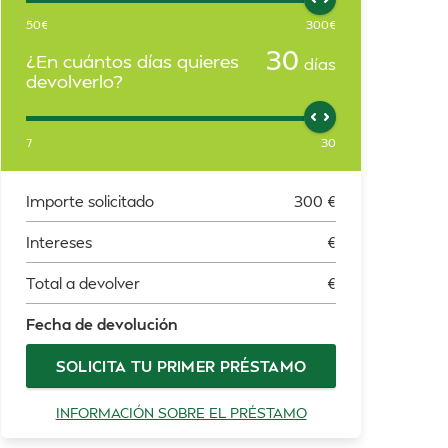
50
€
300
€
30
¿En cuántos días quieres
días
devolverlo?
7
30
Importe solicitado
300
€
Intereses
€
Total a devolver
€
Fecha de devolución
SOLICITA TU PRIMER PRÉSTAMO
INFORMACIÓN SOBRE EL PRÉSTAMO