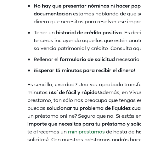
No hay que presentar nóminas ni hacer pap
documentación
estamos hablando de que s
dinero que necesitas para resolver ese impr
Tener un
historial de crédito positivo
. Es dec
terceros incluyendo aquellos que estén anot
solvencia patrimonial y crédito. Consulta aq
Rellenar el
formulario de solicitud
necesario.
¡Esperar 15 minutos para recibir el dinero!
Es sencillo, ¿verdad? Una vez aprobado transfe
minutos
¡Así de fácil y rápido!
Además, en Vivu
préstamo, tan sólo nos preocupa que tengas es
puedas
solucionar tu problema de liquidez cu
un préstamo online? Seguro que no. Si estás e
importe que necesitas para tu préstamo y solic
te ofrecemos un
minipréstamos
de hasta de
ha
solicitas). Con nuestros préstamos podrás hacer