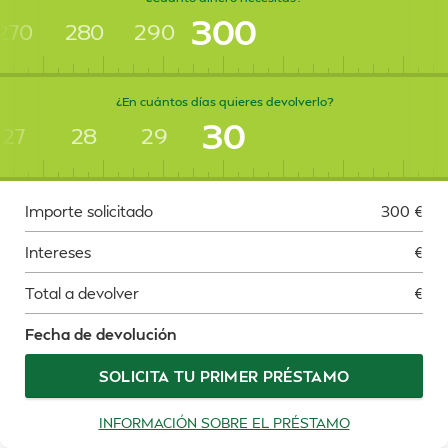
300
270
280
290
¿En cuántos días quieres devolverlo?
30
27
28
29
Importe solicitado
300
€
Intereses
€
Total a devolver
€
Fecha de devolución
SOLICITA TU PRIMER PRÉSTAMO
INFORMACIÓN SOBRE EL PRÉSTAMO