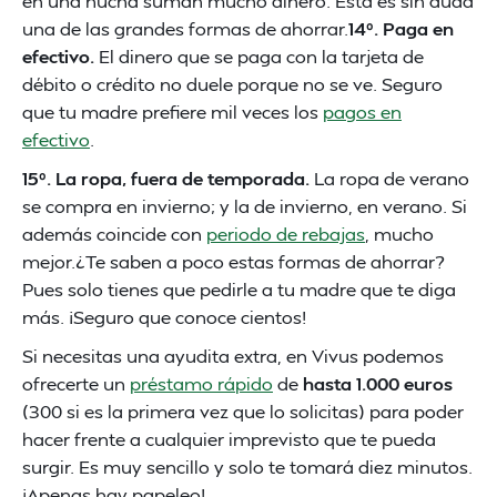
en una hucha suman mucho dinero. Esta es sin duda
una de las grandes formas de ahorrar.
14º. Paga en
efectivo.
El dinero que se paga con la tarjeta de
débito o crédito no duele porque no se ve. Seguro
que tu madre prefiere mil veces los
pagos en
efectivo
.
15º. La ropa, fuera de temporada.
La ropa de verano
se compra en invierno; y la de invierno, en verano. Si
además coincide con
periodo de rebajas
, mucho
mejor.¿Te saben a poco estas formas de ahorrar?
Pues solo tienes que pedirle a tu madre que te diga
más. ¡Seguro que conoce cientos!
Si necesitas una ayudita extra, en Vivus podemos
ofrecerte un
préstamo rápido
de
hasta 1.000 euros
(300 si es la primera vez que lo solicitas) para poder
hacer frente a cualquier imprevisto que te pueda
surgir. Es muy sencillo y solo te tomará diez minutos.
¡Apenas hay papeleo!