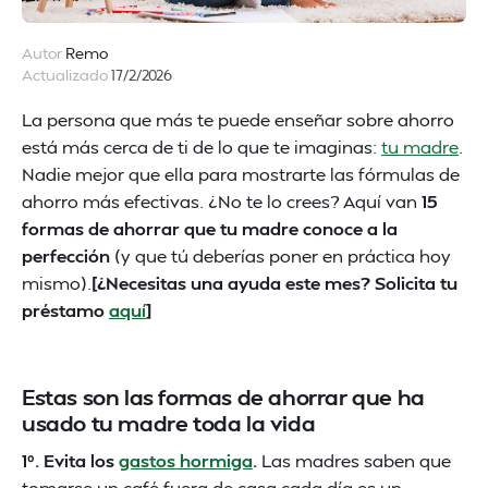
Autor
Remo
Actualizado
17/2/2026
La persona que más te puede enseñar sobre ahorro
está más cerca de ti de lo que te imaginas:
tu madre
.
Nadie mejor que ella para mostrarte las fórmulas de
ahorro más efectivas. ¿No te lo crees? Aquí van
15
formas de ahorrar que tu madre conoce a la
perfección
(y que tú deberías poner en práctica hoy
mismo).
[¿Necesitas una ayuda este mes? Solicita tu
préstamo
aquí
]
Estas son las formas de ahorrar que ha
usado tu madre toda la vida
1º. Evita los
gastos hormiga
.
Las madres saben que
tomarse un café fuera de casa cada día es un