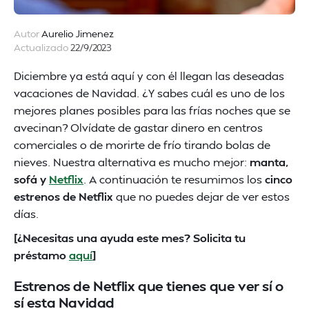
Autor
Aurelio Jimenez
Actualizado
22/9/2023
Diciembre ya está aquí y con él llegan las deseadas
vacaciones de Navidad. ¿Y sabes cuál es uno de los
mejores planes posibles para las frías noches que se
avecinan? Olvídate de gastar dinero en centros
comerciales o de morirte de frío tirando bolas de
nieves. Nuestra alternativa es mucho mejor:
manta,
sofá y
Netflix
. A continuación te resumimos los
cinco
estrenos de Netflix
que no puedes dejar de ver estos
días.
[¿Necesitas una ayuda este mes? Solicita tu
préstamo
aquí
]
Estrenos de Netflix que tienes que ver sí o
sí esta Navidad