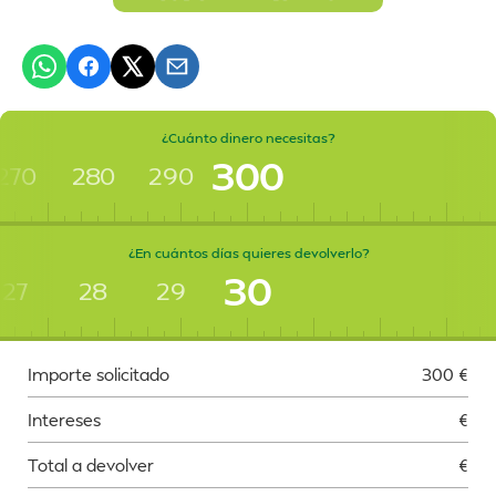
¿Cuánto dinero necesitas?
300
270
280
290
¿En cuántos días quieres devolverlo?
30
27
28
29
Importe solicitado
300
€
Intereses
€
Total a devolver
€