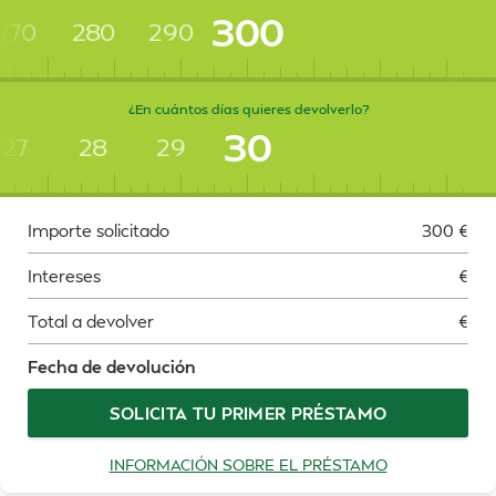
300
270
280
290
¿En cuántos días quieres devolverlo?
30
27
28
29
Importe solicitado
300
€
Intereses
€
Total a devolver
€
Fecha de devolución
SOLICITA TU PRIMER PRÉSTAMO
INFORMACIÓN SOBRE EL PRÉSTAMO