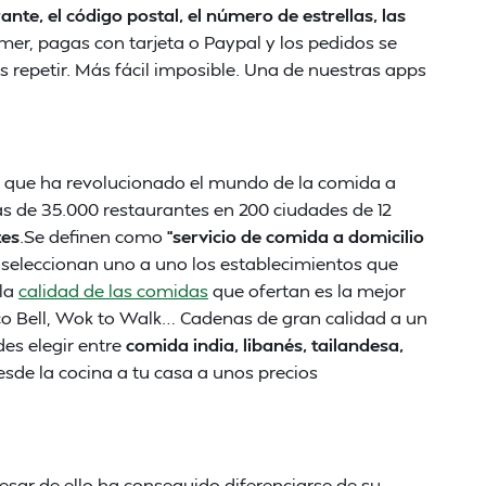
ante, el código postal, el número de estrellas, las
mer, pagas con tarjeta o Paypal y los pedidos se
es repetir. Más fácil imposible. Una de nuestras apps
13 que ha revolucionado el mundo de la comida a
ás de 35.000 restaurantes en 200 ciudades de 12
tes
.Se definen como
“servicio de comida a domicilio
 seleccionan uno a uno los establecimientos que
 la
calidad de las comidas
que ofertan es la mejor
co Bell, Wok to Walk… Cadenas de gran calidad a un
des elegir entre
comida india, libanés, tailandesa,
sde la cocina a tu casa a unos precios
pesar de ello ha conseguido diferenciarse de su