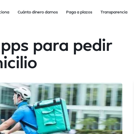
ciona
Cuánto dinero damos
Paga a plazos
Transparencia
pps para pedir
cilio