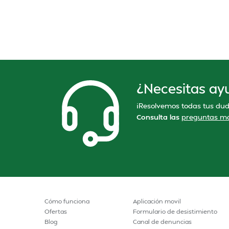
¿Necesitas ay
¡Resolvemos todas tus dud
Consulta las
preguntas má
Cómo funciona
Aplicación movil
Ofertas
Formulario de desistimiento
Blog
Canal de denuncias