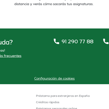
distancia y verás cómo sacarás tus asignaturas.
91 290 77 88
uda?
as!
s frecuentes
Configuración de cookies
Préstamo para extranjeros en España
Créditos rápidos
Préstamos personales online