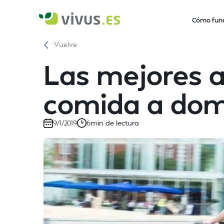
Cómo fun
Vuelve
Las mejores a
comida a domi
min de lectura
9/1/2019
6