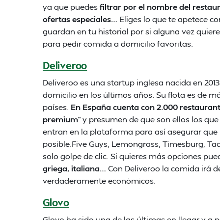
ya que puedes
filtrar por el nombre del restaur
ofertas especiales…
Eliges lo que te apetece co
guardan en tu historial por si alguna vez quier
para pedir comida a domicilio favoritas.
Deliveroo
Deliveroo es una startup inglesa nacida en 20
domicilio en los últimos años. Su flota es de m
países.
En España cuenta con 2.000 restauran
premium”
y presumen de que son ellos los que
entran en la plataforma para así asegurar que
posible.Five Guys, Lemongrass, Timesburg, Ta
solo golpe de clic. Si quieres más opciones pue
griega, italiana…
Con Deliveroo la comida irá de
verdaderamente económicos.
Glovo
Glovo ha sido una de las últimas en llegar y a 