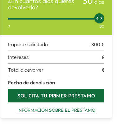
30
¿En cuántos días quieres
días
devolverlo?
7
30
Importe solicitado
300
€
Intereses
€
Total a devolver
€
Fecha de devolución
SOLICITA TU PRIMER PRÉSTAMO
INFORMACIÓN SOBRE EL PRÉSTAMO