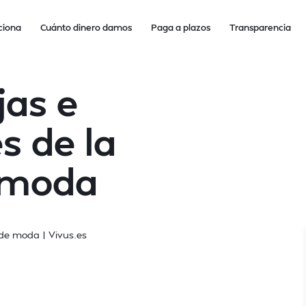
ciona
Cuánto dinero damos
Paga a plazos
Transparencia
jas e
s de la
e moda