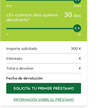
50
€
300
€
30
¿En cuántos días quieres
días
devolverlo?
7
30
Importe solicitado
300
€
Intereses
€
Total a devolver
€
Fecha de devolución
SOLICITA TU PRIMER PRÉSTAMO
INFORMACIÓN SOBRE EL PRÉSTAMO