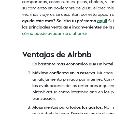
compartidas, casas rurales, pisos, chalets, vil
su comienzo en noviembre de 2008, el crecimien
vez más viajeros se decantan por esta opción a
ayuda este mes? Solicita tu préstamo
aquí
]
Si
las
principales ventajas e inconvenientes de la 
cómo puede ayudarme a ahorrar
Ventajas de Airbnb
Es bastante
más económico que un hotel
Máxima confianza en la reserva
. Muchas 
un alojamiento privado por internet. Con
las evaluaciones de los anteriores inquil
Airbnb actúa como intermediario en los pa
transacción.
Alojamientos para todos los gustos
. No i
que Airbnb lo tiene. Desde casas en el c