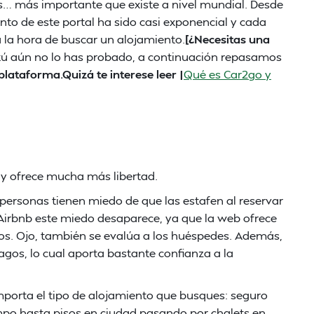
las… más importante que existe a nivel mundial. Desde
to de este portal ha sido casi exponencial y cada
 la hora de buscar un alojamiento.
[¿Necesitas una
 tú aún no lo has probado, a continuación repasamos
plataforma.Quizá te interese leer |
Qué es Car2go y
y ofrece mucha más libertad.
personas tienen miedo de que las estafen al reservar
 Airbnb este miedo desaparece, ya que la web ofrece
inos. Ojo, también se evalúa a los huéspedes. Además,
gos, lo cual aporta bastante confianza a la
mporta el tipo de alojamiento que busques: seguro
ampo hasta pisos en ciudad pasando por chalets en