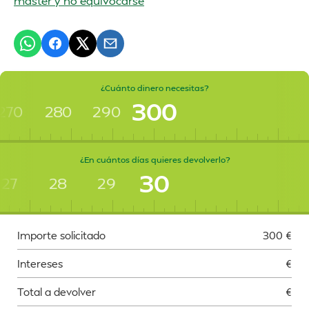
máster y no equivocarse
¿Cuánto dinero necesitas?
300
270
280
290
¿En cuántos días quieres devolverlo?
30
27
28
29
Importe solicitado
300
€
Intereses
€
Total a devolver
€