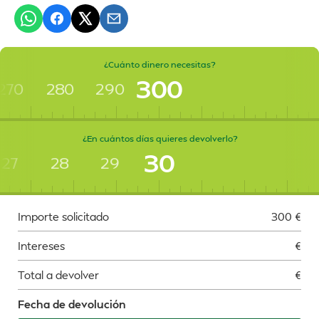
¿Cuánto dinero necesitas?
300
270
280
290
¿En cuántos días quieres devolverlo?
30
27
28
29
Importe solicitado
300
€
Intereses
€
Total a devolver
€
Fecha de devolución