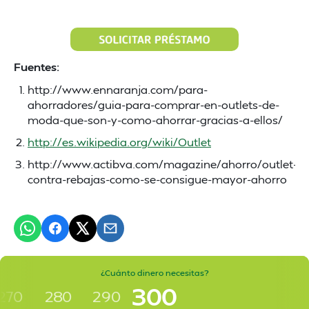
Fuentes:
http://www.ennaranja.com/para-
ahorradores/guia-para-comprar-en-outlets-de-
moda-que-son-y-como-ahorrar-gracias-a-ellos/
http://es.wikipedia.org/wiki/Outlet
http://www.actibva.com/magazine/ahorro/outlet-
contra-rebajas-como-se-consigue-mayor-ahorro
¿Cuánto dinero necesitas?
300
270
280
290