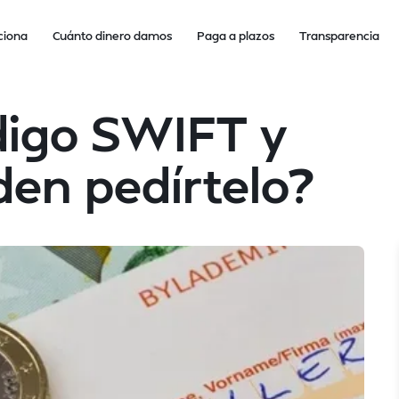
ciona
Cuánto dinero damos
Paga a plazos
Transparencia
digo SWIFT y
en pedírtelo?