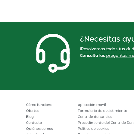
¿Necesitas ay
¡Resolvemos todas tus dud
Consulta las
preguntas má
Cómo funciona
Aplicación movil
Ofertas
Formulario de desistimiento
Blog
Canal de denuncias
Contacto
Procedimiento del Canal de Den
Quiénes somos
Política de cookies