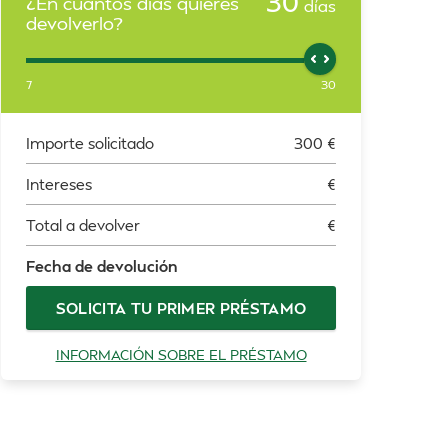
30
¿En cuántos días quieres
días
devolverlo?
7
30
Importe solicitado
300
€
Intereses
€
Total a devolver
€
Fecha de devolución
SOLICITA TU PRIMER PRÉSTAMO
INFORMACIÓN SOBRE EL PRÉSTAMO