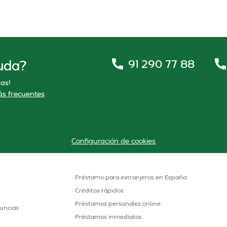
91 290 77 88
uda?
as!
s frecuentes
Configuración de cookies
Préstamo para extranjeros en España
Créditos rápidos
Préstamos personales online
uncias
Préstamos inmediatos