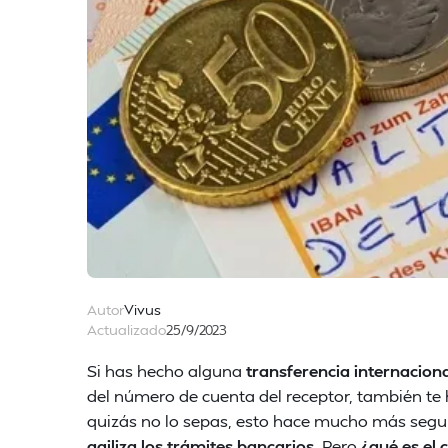
Autor
Vivus
Actualizado
25/9/2023
Si has hecho alguna
transferencia internacion
del número de cuenta del receptor, también te
quizás no lo sepas, esto hace mucho más segu
agiliza los trámites bancarios
. Pero
¿qué es el