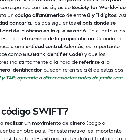
corresponde con las siglas de
Society for Worldwide
ata un
código alfanúmerico
de entre
8 y 11 dígitos
. Así,
idad bancaria
, los dos siguientes
el país donde se
alidad de la oficina en la que se abrió
. En cuanto a los
presentan
el número de la propia oficina
. Cuando no
enece a una
entidad central.
Además, es importante
onoce como
BIC(Bank Identifier Code)
y que los
res indistintamente a la hora de
referirse a lo
ero identificador
pueden referirse a él de estas dos
al y TAE: aprende a diferenciarlos antes de pedir una
l código SWIFT?
 a
realizar un movimiento de dinero
(pago o
uentre en otro país. Por este motivo, es importante
er así, tus clientes extranjeros tendrán dificultades a la