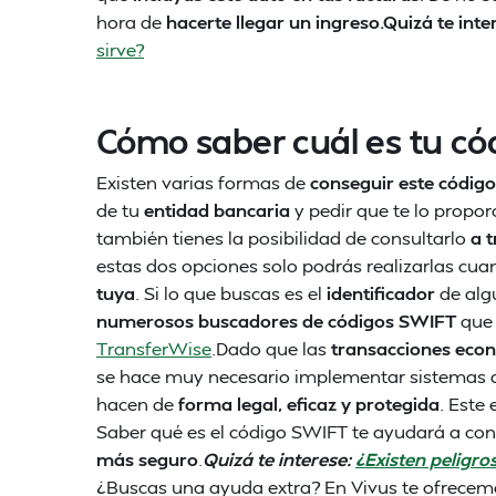
hora de
hacerte llegar un ingreso.Quizá te inte
sirve?
Cómo saber cuál es tu c
Existen varias formas de
conseguir este código
de tu
entidad bancaria
y pedir que te lo propo
también tienes la posibilidad de consultarlo
a 
estas dos opciones solo podrás realizarlas cua
tuya
. Si lo que buscas es el
identificador
de alg
numerosos buscadores de códigos SWIFT
que
TransferWise
.Dado que las
transacciones eco
se hace muy necesario implementar sistemas d
hacen de
forma legal, eficaz y protegida
. Este
Saber qué es el código SWIFT te ayudará a con
más seguro
.
Quizá te interese:
¿Existen peligro
¿Buscas una ayuda extra? En Vivus te ofrece