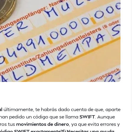
al
últimamente, te habrás dado cuenta de que, aparte
 han pedido un código que se llama
SWIFT
. Aunque
ros tus
movimientos de dinero
, ya que evita errores y
 código SWIFT exactamente?[¿Necesitas una ayuda