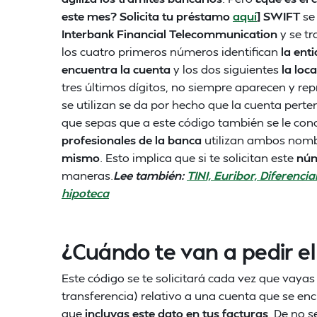
este mes? Solicita tu préstamo
aquí
] SWIFT
se 
Interbank Financial Telecommunication
y se tr
los cuatro primeros números identifican
la ent
encuentra la cuenta
y los dos siguientes
la loc
tres últimos dígitos, no siempre aparecen y re
se utilizan se da por hecho que la cuenta pert
que sepas que a este código también se le c
profesionales de la banca
utilizan ambos nomb
mismo
. Esto implica que si te solicitan este
núm
maneras.
Lee también:
TINI, Euribor, Diferenci
hipoteca
¿Cuándo te van a pedir e
Este código se te solicitará cada vez que vayas
transferencia) relativo a una cuenta que se enc
que
incluyas este dato en tus facturas
. De no s