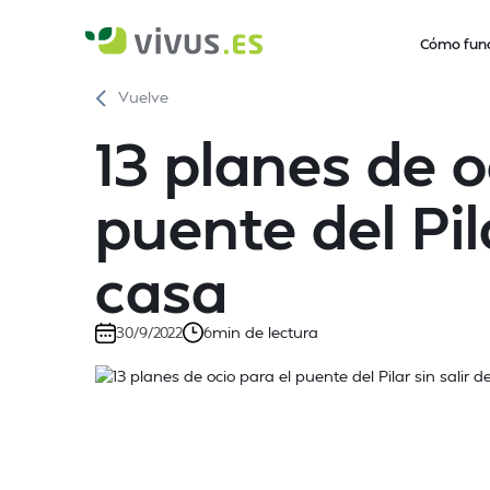
Cómo fun
Vuelve
13 planes de o
puente del Pila
casa
min de lectura
30/9/2022
6