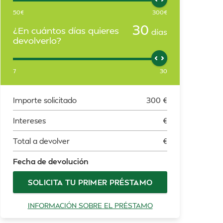
50
€
300
€
30
¿En cuántos días quieres
días
devolverlo?
7
30
Importe solicitado
300
€
Intereses
€
Total a devolver
€
Fecha de devolución
SOLICITA TU PRIMER PRÉSTAMO
INFORMACIÓN SOBRE EL PRÉSTAMO