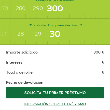
300
270
280
290
¿En cuántos días quieres devolverlo?
30
27
28
29
Importe solicitado
300
€
Intereses
€
Total a devolver
€
Fecha de devolución
SOLICITA TU PRIMER PRÉSTAMO
INFORMACIÓN SOBRE EL PRÉSTAMO