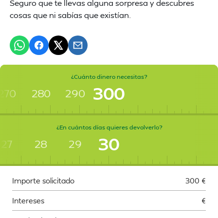
Seguro que te llevas alguna sorpresa y descubres
cosas que ni sabías que existían.
¿Cuánto dinero necesitas?
300
270
280
290
¿En cuántos días quieres devolverlo?
30
27
28
29
Importe solicitado
300
€
Intereses
€